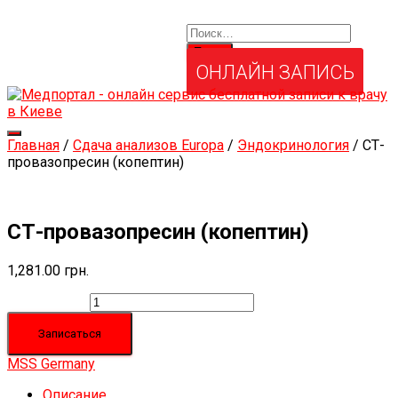
Найти:
Услуги и товары
Мой аккаунт
Забыли свой пароль?
ОНЛАЙН ЗАПИСЬ
Переключить
Главная
/
Сдача анализов Europa
/
Эндокринология
/ СТ-
навигацию
провазопресин (копептин)
СТ-провазопресин (копептин)
1,281.00
грн.
Количество
Записаться
MSS Germany
Описание