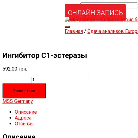
Найти:
Услуги и товары
ОНЛАЙН ЗАПИСЬ
Мой аккаунт
Забыли свой пароль?
Переключить
Главная
/
Сдача анализов Europ
навигацию
Ингибитор С1-эстеразы
592.00
грн.
Количество
Записаться
MSS Germany
Описание
Адреса
Отзывы
Описание