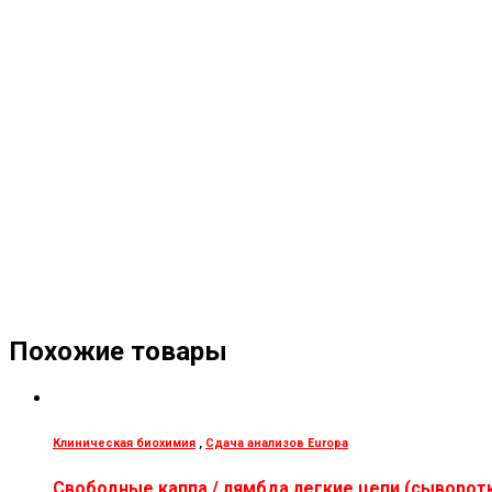
Похожие товары
Клиническая биохимия
,
Сдача анализов Europa
Свободные каппа / лямбда легкие цепи (сыворот