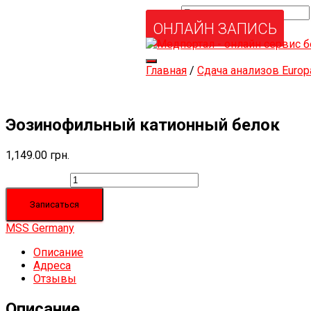
Найти:
Услуги и товары
ОНЛАЙН ЗАПИСЬ
Мой аккаунт
Забыли свой пароль?
Переключить
Главная
/
Сдача анализов Europ
навигацию
Эозинофильный катионный белок
1,149.00
грн.
Количество
Записаться
MSS Germany
Описание
Адреса
Отзывы
Описание