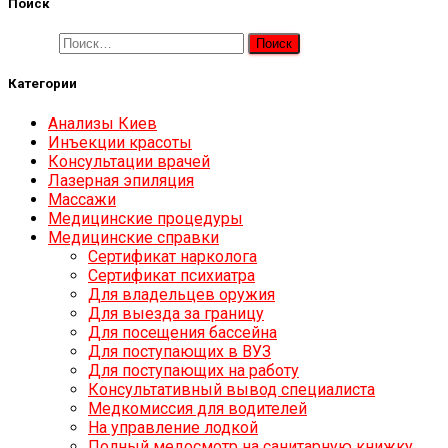
Поиск
Найти:
Категории
Анализы Киев
Инъекции красоты
Консультации врачей
Лазерная эпиляция
Массажи
Медицинские процедуры
Медицинские справки
Cертификат нарколога
Cертификат психиатра
Для владельцев оружия
Для выезда за границу
Для посещения бассейна
Для поступающих в ВУЗ
Для поступающих на работу
Консультативный вывод специалиста
Медкомиссия для водителей
На управление лодкой
Полный медосмотр на санитарную книжку