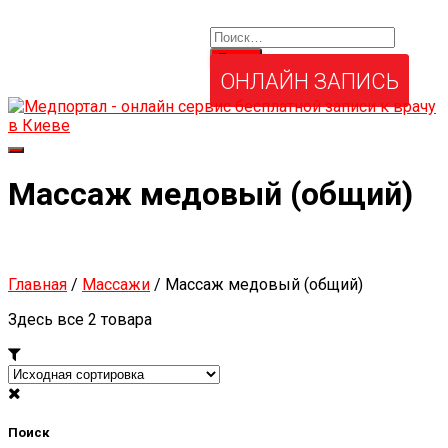
Найти:
Услуги и товары
Мой аккаунт
Забыли свой пароль?
ОНЛАЙН ЗАПИСЬ
Переключить
навигацию
Массаж медовый (общий)
Главная
/
Массажи
/ Массаж медовый (общий)
Здесь все 2 товара
Поиск