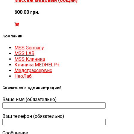
Массаж медовый (общий)
600.00
грн.
Компании
MSS Germany
MSS LAB
MSS Клиника
Клиника MEDHELP+
Медстрахсервис
НеоЛаб
Связаться с администрацией
Ваше имя (обязательно)
Ваш телефон (обязательно)
Сообщение