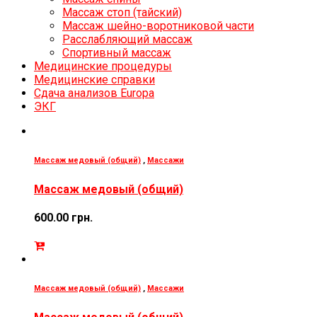
Массаж стоп (тайский)
Массаж шейно-воротниковой части
Расслабляющий массаж
Спортивный массаж
Медицинские процедуры
Медицинские справки
Сдача анализов Europa
ЭКГ
Массаж медовый (общий)
,
Массажи
Массаж медовый (общий)
600.00
грн.
Массаж медовый (общий)
,
Массажи