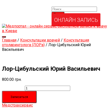
Найти:
Услуги и товары
Мой аккаунт
Забыли свой пароль?
ОНЛАЙН ЗАПИСЬ
Переключить
Главная
/
Консультации врачей
/
Консультация
навигацию
отоларинголога (ЛОРа)
/ Лор-Цибульский Юрий
Васильевич
Лор-Цибульский Юрий Васильевич
800.00
грн.
Количество
Записаться
Медстрахсервис