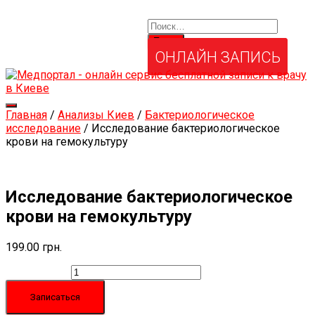
Найти:
Услуги и товары
Мой аккаунт
Забыли свой пароль?
ОНЛАЙН ЗАПИСЬ
Переключить
Главная
/
Анализы Киев
/
Бактериологическое
навигацию
исследование
/ Исследование бактериологическое
крови на гемокультуру
Исследование бактериологическое
крови на гемокультуру
199.00
грн.
Количество
Записаться