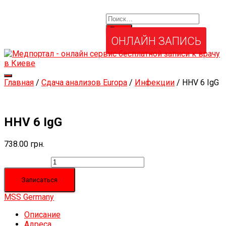
Найти:
Услуги и товары
Мой аккаунт
Забыли свой пароль?
ОНЛАЙН ЗАПИСЬ
Переключить
Главная
/
Сдача анализов Europa
/
Инфекции
/ HHV 6 IgG
навигацию
HHV 6 IgG
738.00
грн.
Количество
Записаться
MSS Germany
Описание
Адреса