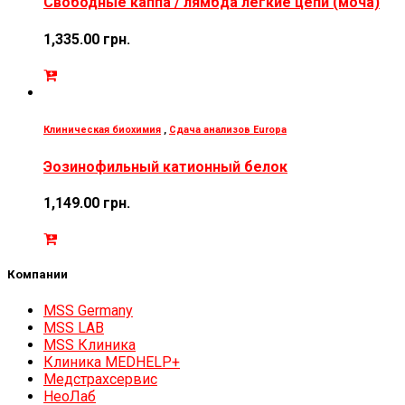
Свободные каппа / лямбда легкие цепи (моча)
1,335.00
грн.
Клиническая биохимия
,
Сдача анализов Europa
Эозинофильный катионный белок
1,149.00
грн.
Компании
MSS Germany
MSS LAB
MSS Клиника
Клиника MEDHELP+
Медстрахсервис
НеоЛаб