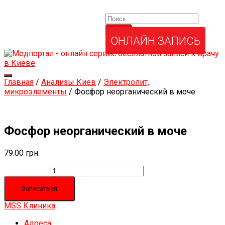
Найти:
Услуги и товары
Мой аккаунт
Забыли свой пароль?
ОНЛАЙН ЗАПИСЬ
Переключить
Главная
/
Анализы Киев
/
Электролит,
навигацию
микроэлементы
/ Фосфор неорганический в моче
Фосфор неорганический в моче
79.00
грн.
Количество
Записаться
MSS Клиника
Адреса