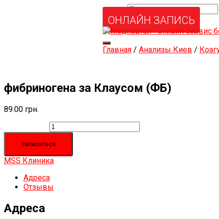
Найти:
Услуги и товары
ОНЛАЙН ЗАПИСЬ
Мой аккаунт
Забыли свой пароль?
Переключить
Главная
/
Анализы Киев
/
Коаг
навигацию
фибриногена за Клаусом (ФБ)
89.00
грн.
Количество
Записаться
MSS Клиника
Адреса
Отзывы
Адреса