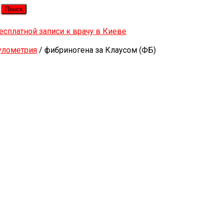
улометрия
/ фибриногена за Клаусом (ФБ)