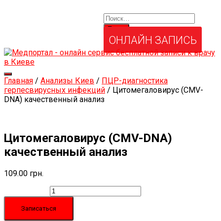
Найти:
Услуги и товары
Мой аккаунт
Забыли свой пароль?
ОНЛАЙН ЗАПИСЬ
Переключить
Главная
/
Анализы Киев
/
ПЦР-диагностика
навигацию
герпесвирусных инфекций
/ Цитомегаловирус (CMV-
DNA) качественный анализ
Цитомегаловирус (CMV-DNA)
качественный анализ
109.00
грн.
Количество
Записаться