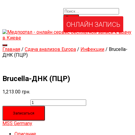
Найти:
Услуги и товары
Мой аккаунт
Забыли свой пароль?
ОНЛАЙН ЗАПИСЬ
Переключить
Главная
/
Сдача анализов Europa
/
Инфекции
/ Brucella-
навигацию
ДНК (ПЦР)
Brucella-ДНК (ПЦР)
1,213.00
грн.
Количество
Записаться
MSS Germany
Описание