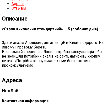
Адреса
Отзывы
Описание
«Строк виконання стандартний» — 5 (робочих днів)
Здати аналіз Апельсин, антитіла IgЕ в Києві недорого. На
лівому і правому березі.
Без комісій і переплат. Якщо потрібна консультація, або
не знайшли потрібний аналіз на сайті, натисніть кнопку
нижче «Потрібна консультація» і ми безкоштовно
проконсультуємо
Адреса
НеоЛаб
Контактная информация