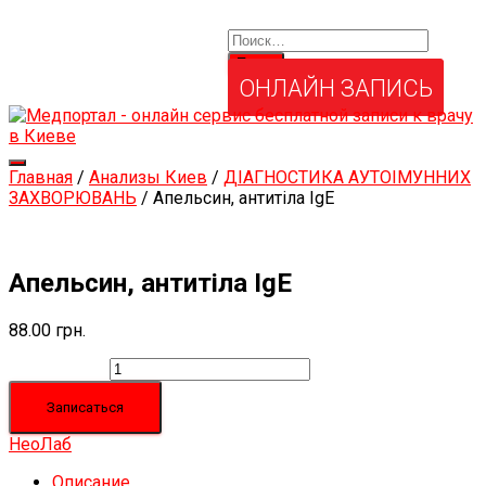
Найти:
Услуги и товары
Мой аккаунт
Забыли свой пароль?
ОНЛАЙН ЗАПИСЬ
Переключить
Главная
/
Анализы Киев
/
ДІАГНОСТИКА АУТОІМУННИХ
навигацию
ЗАХВОРЮВАНЬ
/ Апельсин, антитіла IgЕ
Апельсин, антитіла IgЕ
88.00
грн.
Количество
Записаться
НеоЛаб
Описание