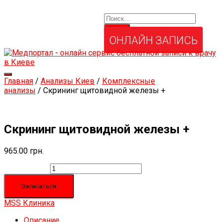
Найти:
Услуги и товары
Мой аккаунт
Забыли свой пароль?
ОНЛАЙН ЗАПИСЬ
Переключить
Главная
/
Анализы Киев
/
Комплексные
навигацию
анализы
/ Скрининг щитовидной железы +
Скрининг щитовидной железы +
965.00
грн.
Количество
Записаться
MSS Клиника
Описание