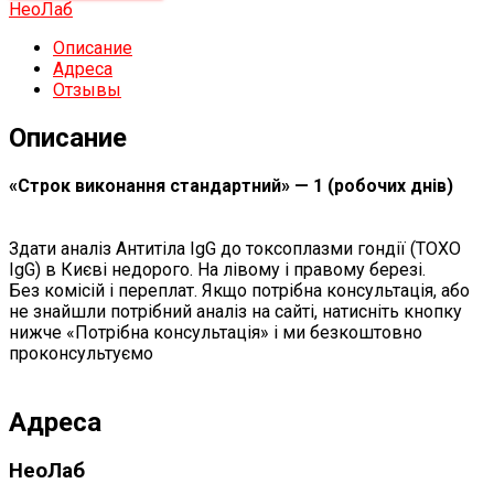
НеоЛаб
Описание
Адреса
Отзывы
Описание
«Строк виконання стандартний» — 1 (робочих днів)
Здати аналіз Антитіла IgG до токсоплазми гондії (ТOXO
IgG) в Києві недорого. На лівому і правому березі.
Без комісій і переплат. Якщо потрібна консультація, або
не знайшли потрібний аналіз на сайті, натисніть кнопку
нижче «Потрібна консультація» і ми безкоштовно
проконсультуємо
Адреса
НеоЛаб