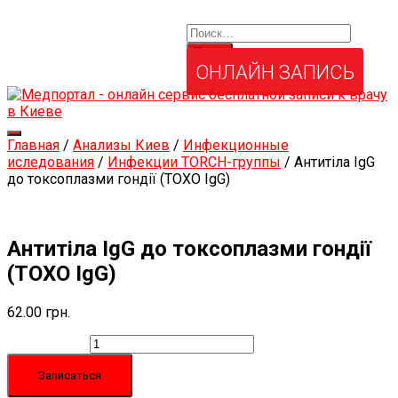
Найти:
Услуги и товары
Мой аккаунт
Забыли свой пароль?
ОНЛАЙН ЗАПИСЬ
Переключить
Главная
/
Анализы Киев
/
Инфекционные
навигацию
иследования
/
Инфекции ТORCH-группы
/ Антитіла IgG
до токсоплазми гондії (ТOXO IgG)
Антитіла IgG до токсоплазми гондії
(ТOXO IgG)
62.00
грн.
Количество
Записаться