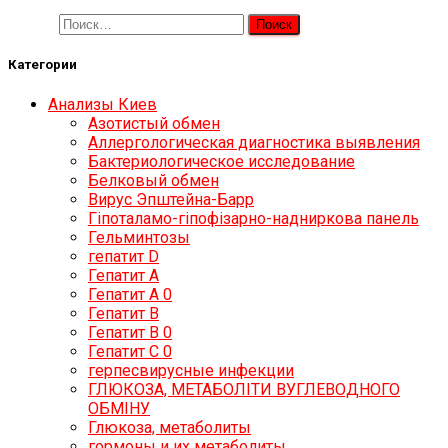
Найти:
Категории
Анализы Киев
Азотистый обмен
Аллергологическая диагностика выявления
Бактериологическое исследование
Белковый обмен
Вирус Эпштейна-Барр
Гіпоталамо-гіпофізарно-надниркова панель
Гельминтозы
гепатит D
Гепатит А
Гепатит А 0
Гепатит В
Гепатит В 0
Гепатит С 0
герпесвирусные инфекции
ГЛЮКОЗА, МЕТАБОЛІТИ ВУГЛЕВОДНОГО
ОБМІНУ
Глюкоза, метаболиты
гормоны и их метаболиты