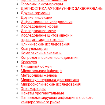
Гормоны, онкомаркеры
ДІАГНОСТИКА АУТОІМУННИХ ЗАХВОРЮВАНЬ
Другие гормоны
Другие инфекции
Инфекционные иследования
Исследование крови
Исследование мочи
Исследование щитовидной и
паращитовидных желез
Клинические исследования
Коагулометрия
Комплексные анализы
Копрологическом исследования
Краснуха
Липидный обмен
Мікоплазмова інфекція
Метаболизм железа
Микрокультуральна диагностика
Микроскопические исследования
Онкомаркеры
Пакеты урогенитальные
Папилломавирусная инфекция высокого
канцерогенного риска