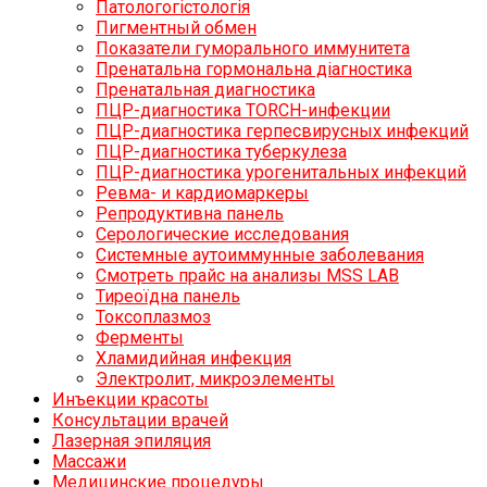
Патологогістологія
Пигментный обмен
Показатели гуморального иммунитета
Пренатальна гормональна діагностика
Пренатальная диагностика
ПЦР-диагностика TORCH-инфекции
ПЦР-диагностика герпесвирусных инфекций
ПЦР-диагностика туберкулеза
ПЦР-диагностика урогенитальных инфекций
Ревма- и кардиомаркеры
Репродуктивна панель
Серологические исследования
Системные аутоиммунные заболевания
Смотреть прайс на анализы MSS LAB
Тиреоїдна панель
Токсоплазмоз
Ферменты
Хламидийная инфекция
Электролит, микроэлементы
Инъекции красоты
Консультации врачей
Лазерная эпиляция
Массажи
Медицинские процедуры