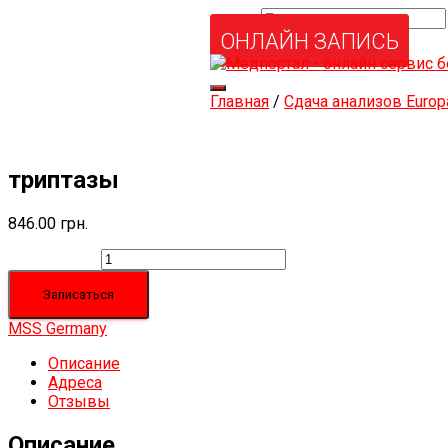
Найти:
Услуги и товары
ОНЛАЙН ЗАПИСЬ
Мой аккаунт
Забыли свой пароль?
Переключить
Главная
/
Сдача анализов Europ
навигацию
триптазы
846.00
грн.
Количество
Записаться
MSS Germany
Описание
Адреса
Отзывы
Описание