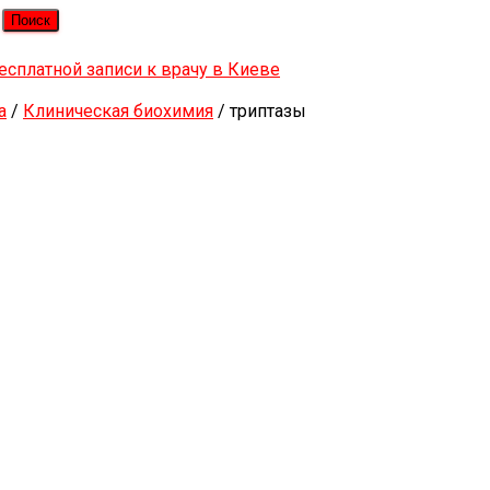
a
/
Клиническая биохимия
/ триптазы