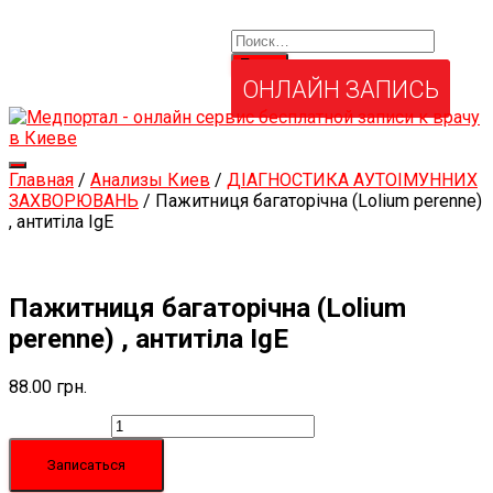
Найти:
Услуги и товары
Мой аккаунт
Забыли свой пароль?
ОНЛАЙН ЗАПИСЬ
Переключить
Главная
/
Анализы Киев
/
ДІАГНОСТИКА АУТОІМУННИХ
навигацию
ЗАХВОРЮВАНЬ
/ Пажитниця багаторічна (Lolium perenne)
, антитіла IgЕ
Пажитниця багаторічна (Lolium
perenne) , антитіла IgЕ
88.00
грн.
Количество
Записаться