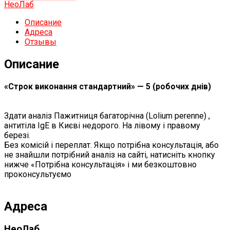
НеоЛаб
Описание
Адреса
Отзывы
Описание
«Строк виконання стандартний» — 5 (робочих днів)
Здати аналіз Пажитниця багаторічна (Lolium perenne) ,
антитіла IgЕ в Києві недорого. На лівому і правому
березі.
Без комісій і переплат. Якщо потрібна консультація, або
не знайшли потрібний аналіз на сайті, натисніть кнопку
нижче «Потрібна консультація» і ми безкоштовно
проконсультуємо
Адреса
НеоЛаб