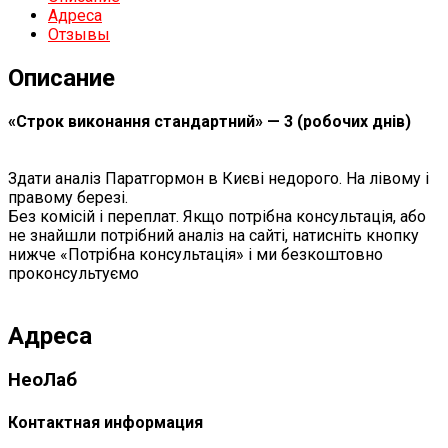
Адреса
Отзывы
Описание
«Строк виконання стандартний» — 3 (робочих днів)
Здати аналіз Паратгормон в Києві недорого. На лівому і
правому березі.
Без комісій і переплат. Якщо потрібна консультація, або
не знайшли потрібний аналіз на сайті, натисніть кнопку
нижче «Потрібна консультація» і ми безкоштовно
проконсультуємо
Адреса
НеоЛаб
Контактная информация