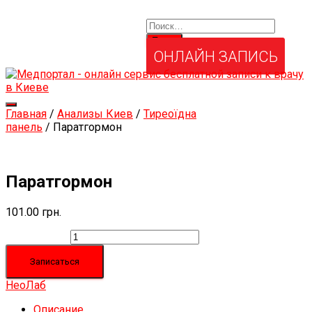
Найти:
Услуги и товары
Мой аккаунт
Забыли свой пароль?
ОНЛАЙН ЗАПИСЬ
Переключить
Главная
/
Анализы Киев
/
Тиреоїдна
навигацию
панель
/ Паратгормон
Паратгормон
101.00
грн.
Количество
Записаться
НеоЛаб
Описание