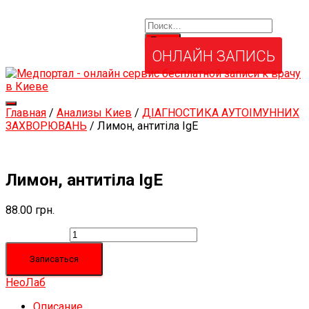
Найти:
Услуги и товары
Мой аккаунт
Забыли свой пароль?
ОНЛАЙН ЗАПИСЬ
Переключить
Главная
/
Анализы Киев
/
ДІАГНОСТИКА АУТОІМУННИХ
навигацию
ЗАХВОРЮВАНЬ
/ Лимон, антитіла IgЕ
Лимон, антитіла IgЕ
88.00
грн.
Количество
Записаться
НеоЛаб
Описание