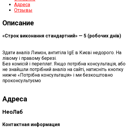
Адреса
Отзывы
Описание
«Строк виконання стандартний» — 5 (робочих днів)
Здати аналіз Лимон, антитіла IgЕ в Києві недорого. На
лівому і правому березі.
Без комісій і переплат. Якщо потрібна консультація, або
не знайшли потрібний аналіз на сайті, натисніть кнопку
нижче «Потрібна консультація» і ми безкоштовно
проконсультуємо
Адреса
НеоЛаб
Контактная информация