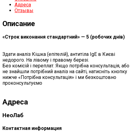
Адреса
Отзывы
Описание
«Строк виконання стандартний» — 5 (робочих днів)
Здати аналіз Кішка (епітелій), антитіла IgЕ в Києві
недорого. На лівому і правому березі.
Без комісій і переплат. Якщо потрібна консультація, або
не знайшли потрібний аналіз на сайті, натисніть кнопку
нижче «Потрібна консультація» і ми безкоштовно
проконсультуємо
Адреса
НеоЛаб
Контактная информация