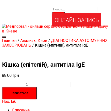
Найти:
Услуги и товары
Мой аккаунт
Забыли свой пароль?
ОНЛАЙН ЗАПИСЬ
Переключить
Главная
/
Анализы Киев
/
ДІАГНОСТИКА АУТОІМУННИХ
навигацию
ЗАХВОРЮВАНЬ
/ Кішка (епітелій), антитіла IgЕ
Кішка (епітелій), антитіла IgЕ
88.00
грн.
Количество
Записаться
НеоЛаб
Описание