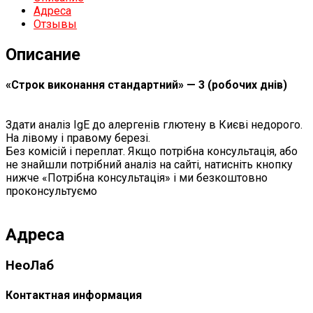
Адреса
Отзывы
Описание
«Строк виконання стандартний» — 3 (робочих днів)
Здати аналіз IgE до алергенів глютену в Києві недорого.
На лівому і правому березі.
Без комісій і переплат. Якщо потрібна консультація, або
не знайшли потрібний аналіз на сайті, натисніть кнопку
нижче «Потрібна консультація» і ми безкоштовно
проконсультуємо
Адреса
НеоЛаб
Контактная информация