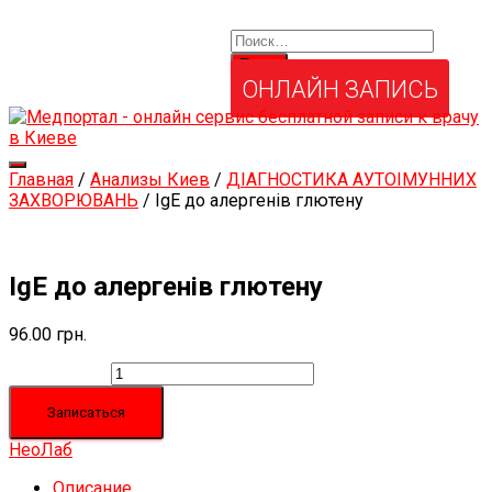
Найти:
Услуги и товары
Мой аккаунт
Забыли свой пароль?
ОНЛАЙН ЗАПИСЬ
Переключить
Главная
/
Анализы Киев
/
ДІАГНОСТИКА АУТОІМУННИХ
навигацию
ЗАХВОРЮВАНЬ
/ IgE до алергенів глютену
IgE до алергенів глютену
96.00
грн.
Количество
Записаться
НеоЛаб
Описание