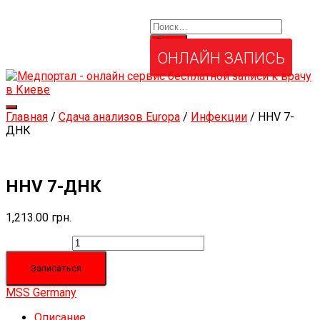
Найти:
Услуги и товары
Мой аккаунт
Забыли свой пароль?
ОНЛАЙН ЗАПИСЬ
Переключить
Главная
/
Сдача анализов Europa
/
Инфекции
/ HHV 7-
навигацию
ДНК
HHV 7-ДНК
1,213.00
грн.
Количество
Записаться
MSS Germany
Описание