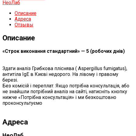
НеоЛаб
Описание
Адреса
Отзывы
Описание
«Строк виконання стандартний» — 5 (робочих днів)
Здати аналіз Грибкова пліснява ( Aspergillus fumigatus),
антитіла IgЕ в Києві недорого. На лівому і правому
березі.
Без комісій і переплат. Якщо потрібна консультація, або
не знайшли потрібний аналіз на сайті, натисніть кнопку
нижче «Потрібна консультація» і ми безкоштовно
проконсультуємо
Адреса
НеоЛаб