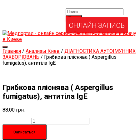
Найти:
Услуги и товары
Мой аккаунт
Забыли свой пароль?
ОНЛАЙН ЗАПИСЬ
Переключить
Главная
/
Анализы Киев
/
ДІАГНОСТИКА АУТОІМУННИХ
навигацию
ЗАХВОРЮВАНЬ
/ Грибкова пліснява ( Aspergillus
fumigatus), антитіла IgЕ
Грибкова пліснява ( Aspergillus
fumigatus), антитіла IgЕ
88.00
грн.
Количество
Записаться