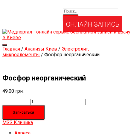
Найти:
Услуги и товары
Мой аккаунт
Забыли свой пароль?
ОНЛАЙН ЗАПИСЬ
Переключить
Главная
/
Анализы Киев
/
Электролит,
навигацию
микроэлементы
/ Фосфор неорганический
Фосфор неорганический
49.00
грн.
Количество
Записаться
MSS Клиника
Адреса