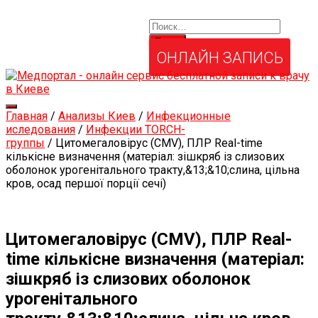
Найти:
Услуги и товары
Мой аккаунт
Забыли свой пароль?
ОНЛАЙН ЗАПИСЬ
Переключить
Главная
/
Анализы Киев
/
Инфекционные
навигацию
иследования
/
Инфекции ТORCH-
группы
/ Цитомегаловірус (CMV), ПЛР Real-time
кількісне визначення (матеріал: зішкряб із слизових
оболонок урогенітального тракту,&13;&10;слина, цільна
кров, осад першої порції сечі)
Цитомегаловірус (CMV), ПЛР Real-
time кількісне визначення (матеріал:
зішкряб із слизових оболонок
урогенітального