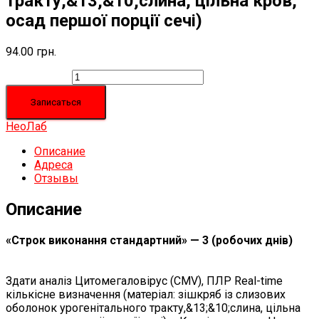
тракту,&13;&10;слина, цільна кров,
осад першої порції сечі)
94.00
грн.
Количество
Записаться
НеоЛаб
Описание
Адреса
Отзывы
Описание
«Строк виконання стандартний» — 3 (робочих днів)
Здати аналіз Цитомегаловірус (CMV), ПЛР Real-time
кількісне визначення (матеріал: зішкряб із слизових
оболонок урогенітального тракту,&13;&10;слина, цільна