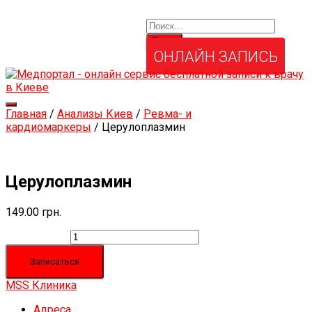
Найти:
Услуги и товары
Мой аккаунт
Забыли свой пароль?
ОНЛАЙН ЗАПИСЬ
Переключить
Главная
/
Анализы Киев
/
Ревма- и
навигацию
кардиомаркеры
/ Церулоплазмин
Церулоплазмин
149.00
грн.
Количество
Записаться
MSS Клиника
Адреса