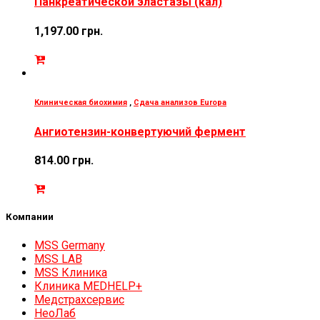
Панкреатической эластазы (кал)
1,197.00
грн.
Клиническая биохимия
,
Сдача анализов Europa
Ангиотензин-конвертуючий фермент
814.00
грн.
Компании
MSS Germany
MSS LAB
MSS Клиника
Клиника MEDHELP+
Медстрахсервис
НеоЛаб