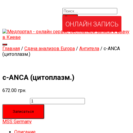
Найти:
Услуги и товары
Мой аккаунт
Забыли свой пароль?
ОНЛАЙН ЗАПИСЬ
Переключить
Главная
/
Сдача анализов Europa
/
Антитела
/ c-ANCA
навигацию
(цитоплазм.)
c-ANCA (цитоплазм.)
672.00
грн.
Количество
Записаться
MSS Germany
Описание