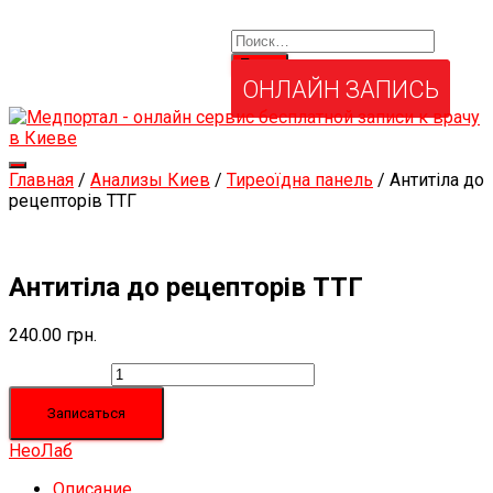
Найти:
Услуги и товары
Мой аккаунт
Забыли свой пароль?
ОНЛАЙН ЗАПИСЬ
Переключить
Главная
/
Анализы Киев
/
Тиреоїдна панель
/ Антитіла до
навигацию
рецепторів ТТГ
Антитіла до рецепторів ТТГ
240.00
грн.
Количество
Записаться
НеоЛаб
Описание