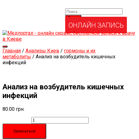
Найти:
Услуги и товары
Мой аккаунт
Забыли свой пароль?
ОНЛАЙН ЗАПИСЬ
Переключить
Главная
/
Анализы Киев
/
гормоны и их
навигацию
метаболиты
/ Анализ на возбудитель кишечных
инфекций
Анализ на возбудитель кишечных
инфекций
80.00
грн.
Количество
Записаться