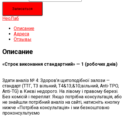
Записаться
НеоЛаб
Описание
Адреса
Отзывы
Описание
«Строк виконання стандартний» — 1 (робочих днів)
Здати аналіз № 4: Здоров’я щитоподібної залози —
стандарт (ТТГ, Т3 вільний, Т4&13;&10;вільний, Anti-TPO,
Anti-TG) в Києві недорого. На лівому і правому березі.
Без комісій і переплат. Якщо потрібна консультація, або
не знайшли потрібний аналіз на сайті, натисніть кнопку
нижче «Потрібна консультація» і ми безкоштовно
проконсультуємо