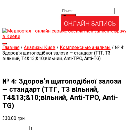
Найти:
Услуги и товары
Мой аккаунт
Забыли свой пароль?
ОНЛАЙН ЗАПИСЬ
Переключить
Главная
/
Анализы Киев
/
Комплексные анализы
/ № 4:
навигацию
Здоров’я щитоподібної залози — стандарт (ТТГ, Т3
вільний, Т4&13;&10;вільний, Anti-TPO, Anti-TG)
№ 4: Здоров’я щитоподібної залози
— стандарт (ТТГ, Т3 вільний,
Т4&13;&10;вільний, Anti-TPO, Anti-
TG)
330.00
грн.
Количество