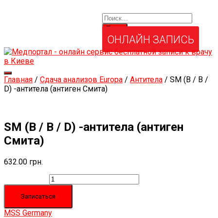
Найти:
Услуги и товары
Мой аккаунт
Забыли свой пароль?
ОНЛАЙН ЗАПИСЬ
Переключить
Главная
/
Сдача анализов Europa
/
Антитела
/ SM (B / B /
навигацию
D) -антитела (антиген Смита)
SM (B / B / D) -антитела (антиген
Смита)
632.00
грн.
Количество
Записаться
MSS Germany